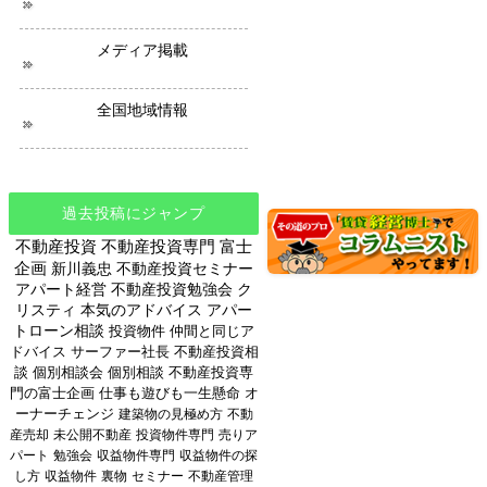
メディア掲載
全国地域情報
過去投稿にジャンプ
不動産投資
不動産投資専門
富士
企画
新川義忠
不動産投資セミナー
アパート経営
不動産投資勉強会
ク
リスティ
本気のアドバイス
アパー
トローン相談
投資物件
仲間と同じア
ドバイス
サーファー社長
不動産投資相
談
個別相談会
個別相談
不動産投資専
門の富士企画
仕事も遊びも一生懸命
オ
ーナーチェンジ
建築物の見極め方
不動
産売却
未公開不動産
投資物件専門
売りア
パート
勉強会
収益物件専門
収益物件の探
し方
収益物件
裏物
セミナー
不動産管理