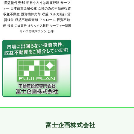
収益物件売却
明日やろうは馬鹿野郎
サーフ
ァー
日本政策金融公庫
女性の為の不動産投資
収益不動産
投資物件売却
収益
スルガ銀行
賃
貸経営
収益不動産売却
フルローン
投資不動
産
投資
ごま書房
オリックス銀行
サーファー新川
サハラ砂漠マラソン
公庫