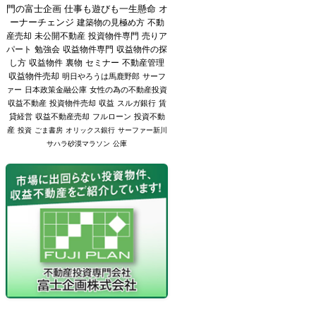
門の富士企画
仕事も遊びも一生懸命
オ
ーナーチェンジ
建築物の見極め方
不動
産売却
未公開不動産
投資物件専門
売りア
パート
勉強会
収益物件専門
収益物件の探
し方
収益物件
裏物
セミナー
不動産管理
収益物件売却
明日やろうは馬鹿野郎
サーフ
ァー
日本政策金融公庫
女性の為の不動産投資
収益不動産
投資物件売却
収益
スルガ銀行
賃
貸経営
収益不動産売却
フルローン
投資不動
産
投資
ごま書房
オリックス銀行
サーファー新川
サハラ砂漠マラソン
公庫