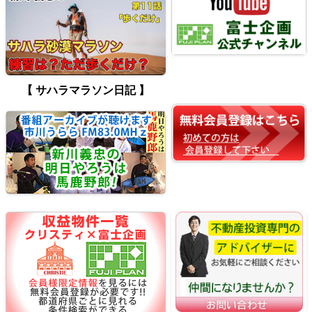
【 サハラマラソン日記 】