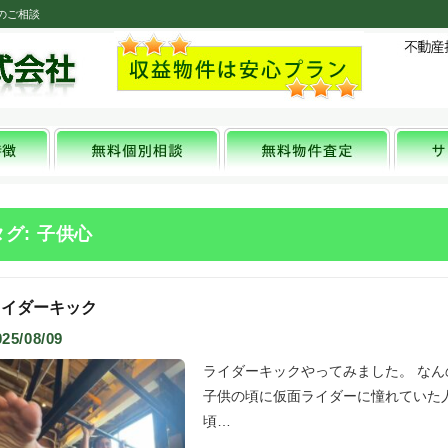
のご相談
タグ: 子供心
ライダーキック
025/08/09
ライダーキックやってみました。 な
子供の頃に仮面ライダーに憧れていた
頃…