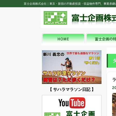
富士企画株式会社｜東京・新宿の不動産投資・収益物件専門、事業承継
2
【 サハラマラソン日記 】