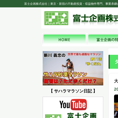
富士企画株式会社｜東京・新宿の不動産投資・収益物件専門、事業承継
2
【 サハラマラソン日記 】