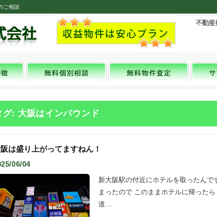
のご相談
タグ: 大阪はインバウンド
大阪は盛り上がってますねん！
025/06/04
新大阪駅の付近にホテルを取ったんで
まったので このままホテルに帰った
道…