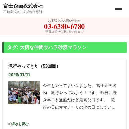
富士企画株式会社
不動産投資・収益物件専門
お電話でのお問い合わせ
03-6380-6780
平日10時〜仕事が終わるまで
タグ: 大切な仲間サハラ砂漠マラソン
滝行やってきた（53回目）
2026/01/11
今年もやってまいりました。 富士企画名
物、滝行やってみよう！です。 昨日に続
き本日も過酷だけど最高な日です。 滝
行の日はママチャリの次の日にしてい…
» 続きを読む