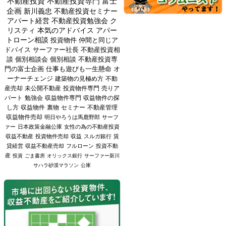
不動産投資
不動産投資専門
富士
企画
新川義忠
不動産投資セミナー
アパート経営
不動産投資勉強会
ク
リスティ
本気のアドバイス
アパー
トローン相談
投資物件
仲間と同じア
ドバイス
サーファー社長
不動産投資相
談
個別相談会
個別相談
不動産投資専
門の富士企画
仕事も遊びも一生懸命
オ
ーナーチェンジ
建築物の見極め方
不動
産売却
未公開不動産
投資物件専門
売りア
パート
勉強会
収益物件専門
収益物件の探
し方
収益物件
裏物
セミナー
不動産管理
収益物件売却
明日やろうは馬鹿野郎
サーフ
ァー
日本政策金融公庫
女性の為の不動産投資
収益不動産
投資物件売却
収益
スルガ銀行
賃
貸経営
収益不動産売却
フルローン
投資不動
産
投資
ごま書房
オリックス銀行
サーファー新川
サハラ砂漠マラソン
公庫