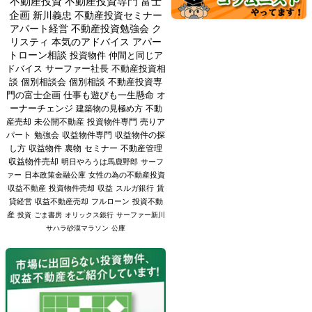
不動産投資
不動産投資専門
富士
企画
新川義忠
不動産投資セミナー
アパート経営
不動産投資勉強会
ク
リスティ
本気のアドバイス
アパー
トローン相談
投資物件
仲間と同じア
ドバイス
サーファー社長
不動産投資相
談
個別相談会
個別相談
不動産投資専
門の富士企画
仕事も遊びも一生懸命
オ
ーナーチェンジ
建築物の見極め方
不動
産売却
未公開不動産
投資物件専門
売りア
パート
勉強会
収益物件専門
収益物件の探
し方
収益物件
裏物
セミナー
不動産管理
収益物件売却
明日やろうは馬鹿野郎
サーフ
ァー
日本政策金融公庫
女性の為の不動産投資
収益不動産
投資物件売却
収益
スルガ銀行
賃
貸経営
収益不動産売却
フルローン
投資不動
産
投資
ごま書房
オリックス銀行
サーファー新川
サハラ砂漠マラソン
公庫