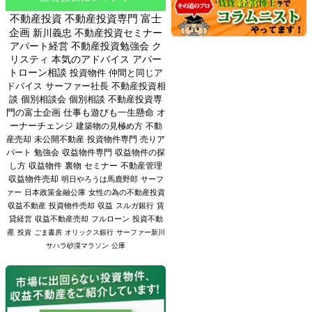
不動産投資
不動産投資専門
富士
企画
新川義忠
不動産投資セミナー
アパート経営
不動産投資勉強会
ク
リスティ
本気のアドバイス
アパー
トローン相談
投資物件
仲間と同じア
ドバイス
サーファー社長
不動産投資相
談
個別相談会
個別相談
不動産投資専
門の富士企画
仕事も遊びも一生懸命
オ
ーナーチェンジ
建築物の見極め方
不動
産売却
未公開不動産
投資物件専門
売りア
パート
勉強会
収益物件専門
収益物件の探
し方
収益物件
裏物
セミナー
不動産管理
収益物件売却
明日やろうは馬鹿野郎
サーフ
ァー
日本政策金融公庫
女性の為の不動産投資
収益不動産
投資物件売却
収益
スルガ銀行
賃
貸経営
収益不動産売却
フルローン
投資不動
産
投資
ごま書房
オリックス銀行
サーファー新川
サハラ砂漠マラソン
公庫