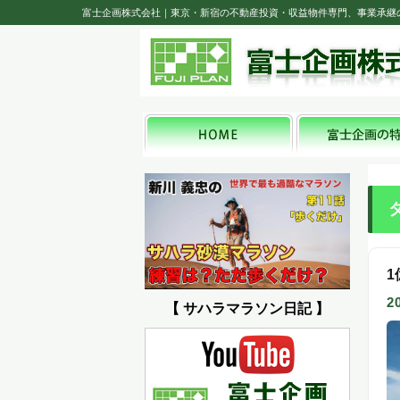
富士企画株式会社｜東京・新宿の不動産投資・収益物件専門、事業承継
2
【 サハラマラソン日記 】