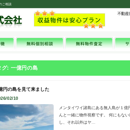
のご相談
タグ: 一億円の島
1億円の島を見て来ました
026/02/10
メンタイワイ諸島にある無人島が１億
んと一緒に物件視察です。 何にもな
し、それ以外はヤ…