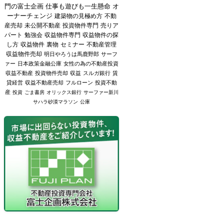
門の富士企画
仕事も遊びも一生懸命
オ
ーナーチェンジ
建築物の見極め方
不動
産売却
未公開不動産
投資物件専門
売りア
パート
勉強会
収益物件専門
収益物件の探
し方
収益物件
裏物
セミナー
不動産管理
収益物件売却
明日やろうは馬鹿野郎
サーフ
ァー
日本政策金融公庫
女性の為の不動産投資
収益不動産
投資物件売却
収益
スルガ銀行
賃
貸経営
収益不動産売却
フルローン
投資不動
産
投資
ごま書房
オリックス銀行
サーファー新川
サハラ砂漠マラソン
公庫