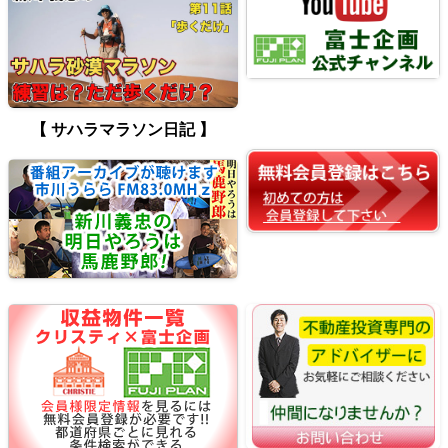
【 サハラマラソン日記 】