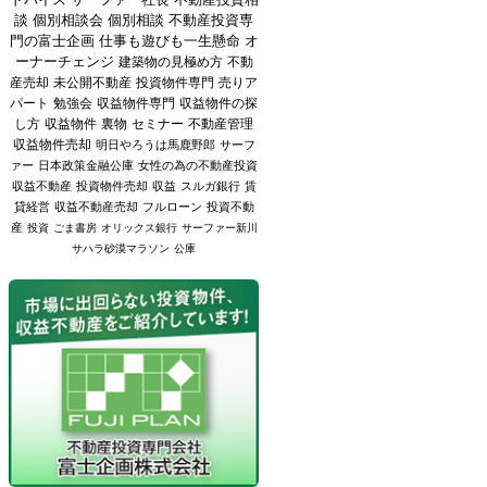
談
個別相談会
個別相談
不動産投資専
門の富士企画
仕事も遊びも一生懸命
オ
ーナーチェンジ
建築物の見極め方
不動
産売却
未公開不動産
投資物件専門
売りア
パート
勉強会
収益物件専門
収益物件の探
し方
収益物件
裏物
セミナー
不動産管理
収益物件売却
明日やろうは馬鹿野郎
サーフ
ァー
日本政策金融公庫
女性の為の不動産投資
収益不動産
投資物件売却
収益
スルガ銀行
賃
貸経営
収益不動産売却
フルローン
投資不動
産
投資
ごま書房
オリックス銀行
サーファー新川
サハラ砂漠マラソン
公庫