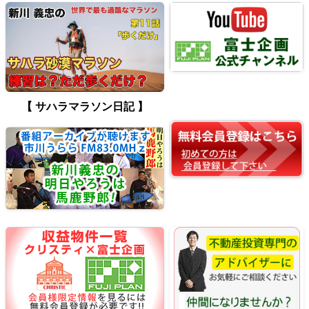
【 サハラマラソン日記 】