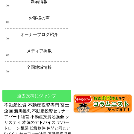
新着情報
ュ
ー
ス
お客様の声
オーナーブログ紹介
メディア掲載
全国地域情報
過去投稿にジャンプ
不動産投資
不動産投資専門
富士
企画
新川義忠
不動産投資セミナー
アパート経営
不動産投資勉強会
ク
リスティ
本気のアドバイス
アパー
トローン相談
投資物件
仲間と同じア
ドバイス
サーファー社長
不動産投資相