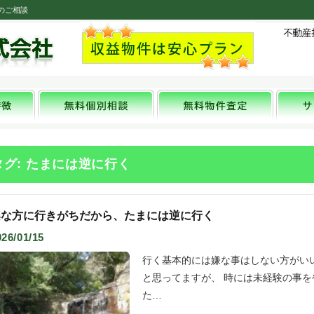
のご相談
タグ: たまには逆に行く
楽な方に行きがちだから、たまには逆に行く
026/01/15
行く基本的には嫌な事はしない方がい
と思ってますが、 時には未経験の事
た…