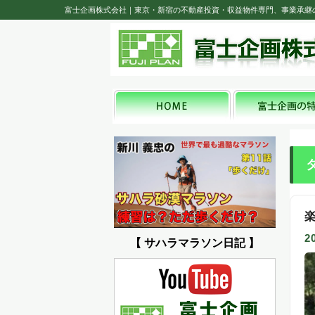
富士企画株式会社｜東京・新宿の不動産投資・収益物件専門、事業承継
2
【 サハラマラソン日記 】