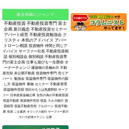
過去投稿にジャンプ
不動産投資
不動産投資専門
富士
企画
新川義忠
不動産投資セミナー
アパート経営
不動産投資勉強会
ク
リスティ
本気のアドバイス
アパー
トローン相談
投資物件
仲間と同じア
ドバイス
サーファー社長
不動産投資相
談
個別相談会
個別相談
不動産投資専
門の富士企画
仕事も遊びも一生懸命
オ
ーナーチェンジ
建築物の見極め方
不動
産売却
未公開不動産
投資物件専門
売りア
パート
勉強会
収益物件専門
収益物件の探
し方
収益物件
裏物
セミナー
不動産管理
収益物件売却
明日やろうは馬鹿野郎
サーフ
ァー
日本政策金融公庫
女性の為の不動産投資
収益不動産
投資物件売却
収益
スルガ銀行
賃
貸経営
収益不動産売却
フルローン
投資不動
産
投資
ごま書房
オリックス銀行
サーファー新川
サハラ砂漠マラソン
公庫