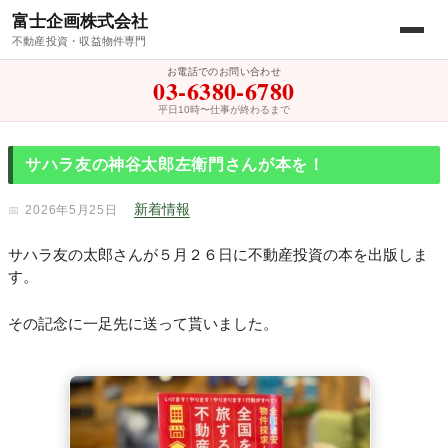
富士企画株式会社
不動産投資・収益物件専門
お電話でのお問い合わせ
03-6380-6780
平日10時〜仕事が終わるまで
サハラ友の神谷太郎左衛門さんが本を！
新着情報
2026年5月25日
サハラ友の太郎さんが５月２６日に不動産投資の本を出版しま
す。
その記念に一足先に送って貰いました。