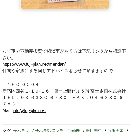
って事で不動産投資で相談事がある方は下記リンクから相談下
さい。
https://www.fuji-plan.net/mendan/
仲間や家族にする同じアドバイスをさせて頂きますので！
〒１６０-０００４
新宿区四谷１-１９-１６ 第一上野ビル５階 富士企画株式会社
ＴＥＬ：０３-６３８０-６７８０ ＦＡＸ：０３-６３８０-６
７８３
Mail:
info@fuji-plan.net
タグ:
サハラ友
/
サハラ砂漠マラソン仲間
/
新川義忠
/
白服大家
/