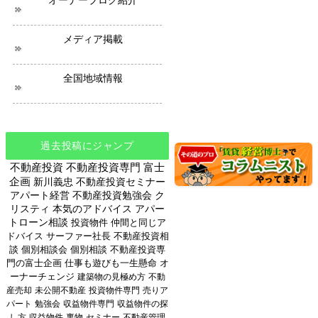
オーナーブログ紹介
メディア掲載
全国地域情報
過去投稿にジャンプ
不動産投資
不動産投資専門
富士
企画
新川義忠
不動産投資セミナー
アパート経営
不動産投資勉強会
ク
リスティ
本気のアドバイス
アパー
トローン相談
投資物件
仲間と同じア
ドバイス
サーファー社長
不動産投資相
談
個別相談会
個別相談
不動産投資専
門の富士企画
仕事も遊びも一生懸命
オ
ーナーチェンジ
建築物の見極め方
不動
産売却
未公開不動産
投資物件専門
売りア
パート
勉強会
収益物件専門
収益物件の探
し方
収益物件
裏物
セミナー
不動産管理