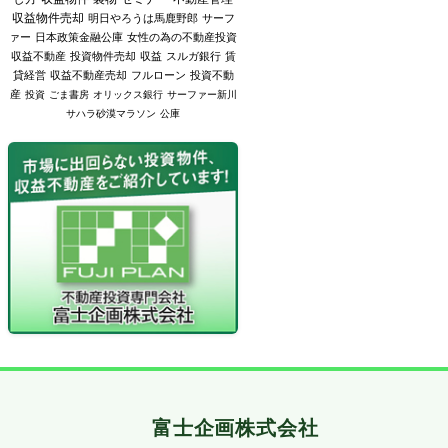
収益物件売却
明日やろうは馬鹿野郎
サーフ
ァー
日本政策金融公庫
女性の為の不動産投資
収益不動産
投資物件売却
収益
スルガ銀行
賃
貸経営
収益不動産売却
フルローン
投資不動
産
投資
ごま書房
オリックス銀行
サーファー新川
サハラ砂漠マラソン
公庫