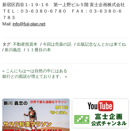
新宿区四谷１-１９-１６ 第一上野ビル５階 富士企画株式会社
ＴＥＬ：０３-６３８０-６７８０ ＦＡＸ：０３-６３８０-６
７８３
Mail:
info@fuji-plan.net
タグ:
不動産投資本
/
今回は売薬の話
/
出版記念なんとかは来てね
/
新川義忠
/
１１冊目の本
« こんにちは〜は自然の中にはある
銀行との面談が増えております。 »