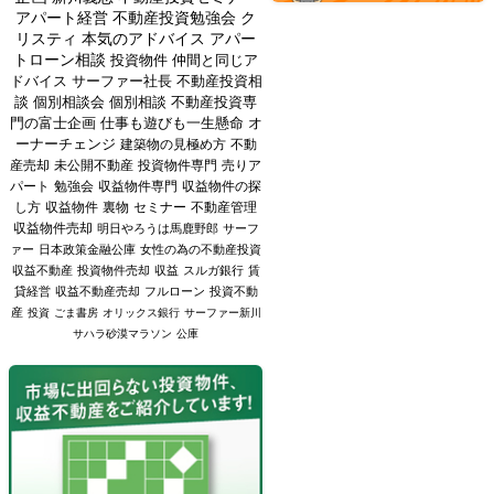
アパート経営
不動産投資勉強会
ク
リスティ
本気のアドバイス
アパー
トローン相談
投資物件
仲間と同じア
ドバイス
サーファー社長
不動産投資相
談
個別相談会
個別相談
不動産投資専
門の富士企画
仕事も遊びも一生懸命
オ
ーナーチェンジ
建築物の見極め方
不動
産売却
未公開不動産
投資物件専門
売りア
パート
勉強会
収益物件専門
収益物件の探
し方
収益物件
裏物
セミナー
不動産管理
収益物件売却
明日やろうは馬鹿野郎
サーフ
ァー
日本政策金融公庫
女性の為の不動産投資
収益不動産
投資物件売却
収益
スルガ銀行
賃
貸経営
収益不動産売却
フルローン
投資不動
産
投資
ごま書房
オリックス銀行
サーファー新川
サハラ砂漠マラソン
公庫