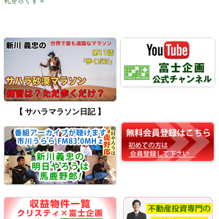
礼を尽くす »
【 サハラマラソン日記 】