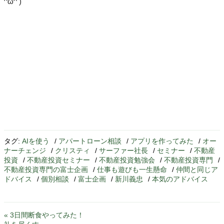
^ω^ )
タグ:
AIを使う
/
アパートローン相談
/
アプリを作ってみた
/
オー
ナーチェンジ
/
クリスティ
/
サーファー社長
/
セミナー
/
不動産
投資
/
不動産投資セミナー
/
不動産投資勉強会
/
不動産投資専門
/
不動産投資専門の富士企画
/
仕事も遊びも一生懸命
/
仲間と同じア
ドバイス
/
個別相談
/
富士企画
/
新川義忠
/
本気のアドバイス
« 3日間断食やってみた！