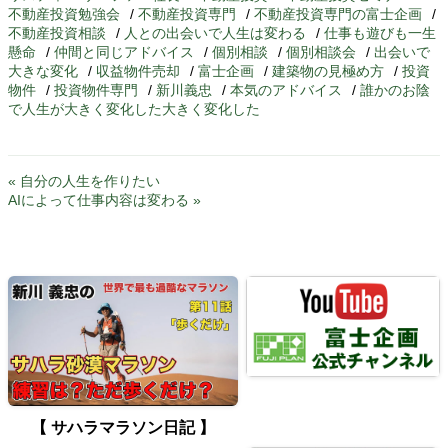
不動産投資勉強会
/
不動産投資専門
/
不動産投資専門の富士企画
/
不動産投資相談
/
人との出会いで人生は変わる
/
仕事も遊びも一生
懸命
/
仲間と同じアドバイス
/
個別相談
/
個別相談会
/
出会いで
大きな変化
/
収益物件売却
/
富士企画
/
建築物の見極め方
/
投資
物件
/
投資物件専門
/
新川義忠
/
本気のアドバイス
/
誰かのお陰
で人生が大きく変化した大きく変化した
« 自分の人生を作りたい
AIによって仕事内容は変わる »
【 サハラマラソン日記 】