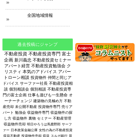
全国地域情報
過去投稿にジャンプ
不動産投資
不動産投資専門
富士
企画
新川義忠
不動産投資セミナー
アパート経営
不動産投資勉強会
ク
リスティ
本気のアドバイス
アパー
トローン相談
投資物件
仲間と同じア
ドバイス
サーファー社長
不動産投資相
談
個別相談会
個別相談
不動産投資専
門の富士企画
仕事も遊びも一生懸命
オ
ーナーチェンジ
建築物の見極め方
不動
産売却
未公開不動産
投資物件専門
売りア
パート
勉強会
収益物件専門
収益物件の探
し方
収益物件
裏物
セミナー
不動産管理
収益物件売却
明日やろうは馬鹿野郎
サーフ
ァー
日本政策金融公庫
女性の為の不動産投資
収益不動産
投資物件売却
収益
スルガ銀行
賃