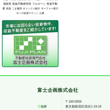
貸経営
収益不動産売却
フルローン
投資不動
産
投資
ごま書房
オリックス銀行
サーファー新川
サハラ砂漠マラソン
公庫
〒160-0004
東京都新宿区四谷1-19-16
住所