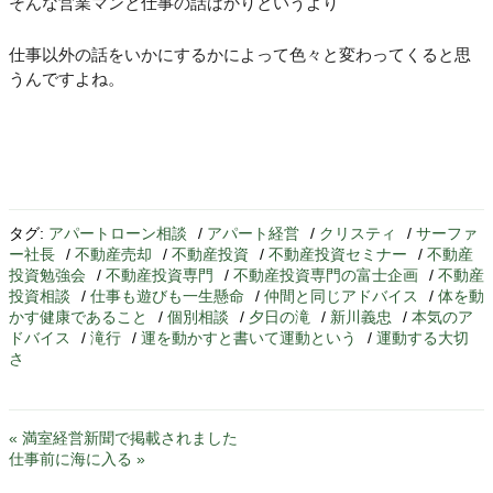
そんな営業マンと仕事の話ばかりというより
仕事以外の話をいかにするかによって色々と変わってくると思
うんですよね。
タグ:
アパートローン相談
/
アパート経営
/
クリスティ
/
サーファ
ー社長
/
不動産売却
/
不動産投資
/
不動産投資セミナー
/
不動産
投資勉強会
/
不動産投資専門
/
不動産投資専門の富士企画
/
不動産
投資相談
/
仕事も遊びも一生懸命
/
仲間と同じアドバイス
/
体を動
かす健康であること
/
個別相談
/
夕日の滝
/
新川義忠
/
本気のア
ドバイス
/
滝行
/
運を動かすと書いて運動という
/
運動する大切
さ
« 満室経営新聞で掲載されました
仕事前に海に入る »