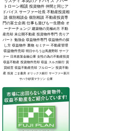
リスティ
本気のアドバイス
アパー
トローン相談
投資物件
仲間と同じア
ドバイス
サーファー社長
不動産投資相
談
個別相談会
個別相談
不動産投資専
門の富士企画
仕事も遊びも一生懸命
オ
ーナーチェンジ
建築物の見極め方
不動
産売却
未公開不動産
投資物件専門
売りア
パート
勉強会
収益物件専門
収益物件の探
し方
収益物件
裏物
セミナー
不動産管理
収益物件売却
明日やろうは馬鹿野郎
サーフ
ァー
日本政策金融公庫
女性の為の不動産投資
収益不動産
投資物件売却
収益
スルガ銀行
賃
貸経営
収益不動産売却
フルローン
投資不動
産
投資
ごま書房
オリックス銀行
サーファー新川
サハラ砂漠マラソン
公庫