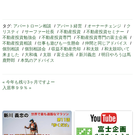
タグ:
アパートローン相談
/
アパート経営
/
オーナーチェンジ
/
ク
リスティ
/
サーファー社長
/
不動産投資
/
不動産投資セミナー
/
不動産投資勉強会
/
不動産投資専門
/
不動産投資専門の富士企画
/
不動産投資相談
/
仕事も遊びも一生懸命
/
仲間と同じアドバイス
/
個別相談
/
個別相談会
/
収益不動産売却
/
和太鼓
/
和太鼓叩いて
来ました
/
大和魂
/
太鼓
/
富士企画
/
新川義忠
/
明日やろうは馬
鹿野郎
/
本気のアドバイス
« 今年も残り3ヶ月ですよー
入居率９９％ »