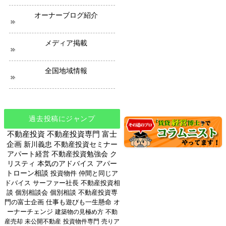
オーナーブログ紹介
メディア掲載
全国地域情報
過去投稿にジャンプ
不動産投資
不動産投資専門
富士
企画
新川義忠
不動産投資セミナー
アパート経営
不動産投資勉強会
ク
リスティ
本気のアドバイス
アパー
トローン相談
投資物件
仲間と同じア
ドバイス
サーファー社長
不動産投資相
談
個別相談会
個別相談
不動産投資専
門の富士企画
仕事も遊びも一生懸命
オ
ーナーチェンジ
建築物の見極め方
不動
産売却
未公開不動産
投資物件専門
売りア