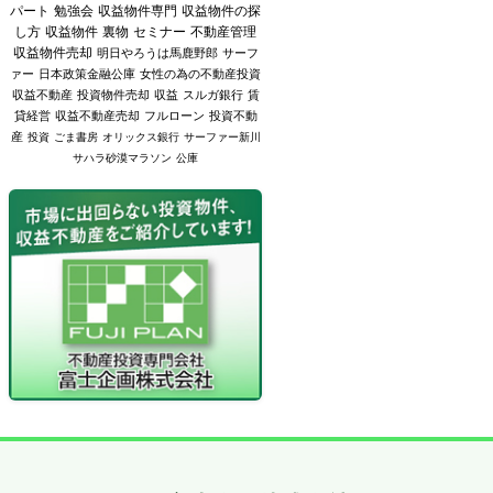
パート
勉強会
収益物件専門
収益物件の探
し方
収益物件
裏物
セミナー
不動産管理
収益物件売却
明日やろうは馬鹿野郎
サーフ
ァー
日本政策金融公庫
女性の為の不動産投資
収益不動産
投資物件売却
収益
スルガ銀行
賃
貸経営
収益不動産売却
フルローン
投資不動
産
投資
ごま書房
オリックス銀行
サーファー新川
サハラ砂漠マラソン
公庫